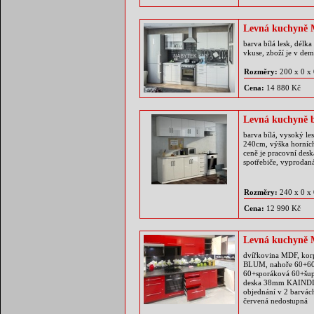
Levná kuchyně 
barva bílá lesk, délk
vkuse, zboží je v de
Rozměry:
200 x 0 x
Cena:
14 880 Kč
Levná kuchyně
barva bílá, vysoký l
240cm, výška horníc
ceně je pracovní des
spotřebiče, vyprodan
Rozměry:
240 x 0 x
Cena:
12 990 Kč
Levná kuchyně 
dvířkovina MDF, korp
BLUM, nahoře 60+60
60+sporáková 60+šup
deska 38mm KAINDL v
objednání v 2 barvách
červená nedostupná