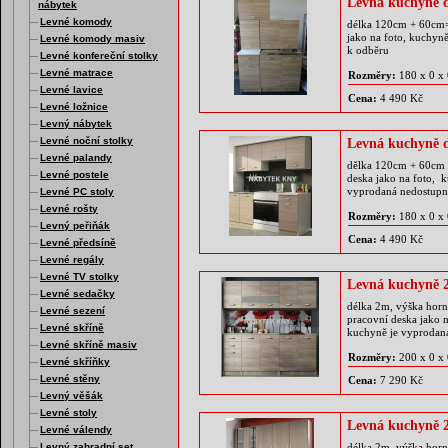
Levná kuchyně 
nábytek
Levné komody
délka 120cm + 60cm=
jako na foto, kuchy
Levné komody masiv
k odběru
Levné konfereční stolky
Levné matrace
Rozměry:
180 x 0 x
Levné lavice
Cena:
4 490 Kč
Levné ložnice
Levný nábytek
Levné noční stolky
Levná kuchyně 
Levné palandy
dělka 120cm + 60cm =
Levné postele
deska jako na foto, 
vyprodaná nedostupn
Levné PC stoly
Levné rošty
Rozměry:
180 x 0 x
Levný peřiňák
Cena:
4 490 Kč
Levné předsíně
Levné regály
Levné TV stolky
Levná kuchyně 
Levné sedačky
délka 2m, výška horn
Levné sezení
pracovní deska jako n
Levné skříně
kuchyně je vyprodan
Levné skříně masiv
Rozměry:
200 x 0 x
Levné skříňky
Levné stěny
Cena:
7 290 Kč
Levný věšák
Levné stoly
Levná kuchyně 
Levné válendy
Levný zahradní set
délka 2m, výška horn