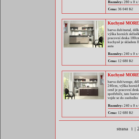
Rozměry:
280 x 0 x
Cena:
36 040 Kč
Kuchyně MOREN
barva dub/metal, dél
výška horních skříně
pracovní deska 180cm 
kuchyně je skladem
auta
Rozměry:
240 x 0 x
Cena:
12 680 Kč
Kuchyně MORE
barva dub/wenge, dél
240cm, výška horníc
ceně je pracovní des
spotřebiče, tato bar
vejde se do osobního 
Rozměry:
240 x 0 x
Cena:
12 680 Kč
strana
|
1