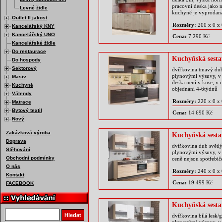
pracovní deska jako n
Levné židle
kuchyně je vyprodan
Outlet II.jakost
Rozměry:
200 x 0 x
Kancelářský KNY
Kancelářský UNO
Cena:
7 290 Kč
Kancelářské židle
Do restaurace
Kuchyňská ses
Do hospody
Sektorový
dvířkovina tmavý dub
plynovými výsuvy, v 
Masiv
deska není v kuse, v 
Kuchyně
objednání 4-6týdnů
Válendy
Rozměry:
220 x 0 x
Matrace
Bytový textil
Cena:
14 690 Kč
Nový
Zakázková výroba
Kuchyňská ses
Doprava
dvířkovina dub světl
Stěhování
plynovými výsuvy, v 
Obchodní podmínky
ceně nejsou spotřebi
O nás
Rozměry:
240 x 0 x
Kontakt
Cena:
19 499 Kč
FACEBOOK
Kuchyňská sest
Vyhledat produkt
Hledat
dvířkovina bílá lesk/