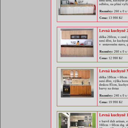
není dřez, kuchyně 
odběru, na přání vyř
Rozměry:
260 x 0 x
Cena:
13 990 Kč
Levná kuchyně 
délka 260cm, v ceně 
není dřez, ke kuchyně
v sestaveném stavu, 
Rozměry:
260 x 0 x
Cena:
12 990 Kč
Levná kuchyně
délka 180cm + 60cm =
není dřez, výška hor
deskou 85cm, kuchy
barvy na dotaz
Rozměry:
240 x 0 x
Cena:
19 990 Kč
Levná kuchyně 
v barvě dub artisan, 
160cm + 60cm dig. sk