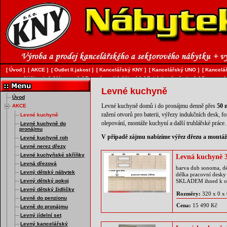
[
Úvod
]
[
AKCE
]
[
Outlet II.jakost
]
[
Kancelářský KNY
]
[
Kancelářský UNO
]
[
Kancelář
[
Válendy
]
[
Matrace
]
[
Bytový textil
]
[
Nový
]
[
Zakázková výroba
]
[
Doprava
]
Levné kuchyně
Úvod
AKCE
Levné kuchyně domů i do pronájmu denně přes
50 
ražení otvorů pro baterii, výřezy indukčních desk, f
Levné kuchyně
olepování, montáže kuchyní a další truhlářské práce.
Levné kuchyně do
pronájmu
V případě zájmu nabízíme výřez dřezu a montáž
Levné kuchyně roh
Levné nerez dřezy
Levné kuchyňské skříňky
Levná kuchyně 
Levná dřezová
barva dub sonoma, dé
Levný dětský nábytek
délka pracovní desky
Levný dětský pokoj
SKLADEM ihned k o
Levný dětský židličky
Rozměry:
320 x 0 x
Levně do penzionu
Cena:
15 490 Kč
Levně do pronájmu
Levný jídelní set
Levný kancelářský