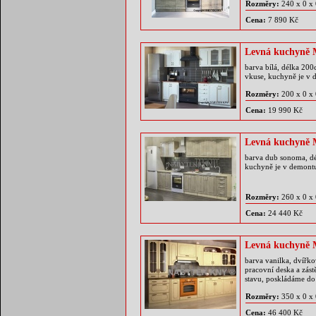
Rozměry:
240 x 0 x
Cena:
7 890 Kč
Levná kuchyně
barva bílá, délka 20
vkuse, kuchyně je v 
Rozměry:
200 x 0 x
Cena:
19 990 Kč
Levná kuchyně
barva dub sonoma, dé
kuchyně je v demontu
Rozměry:
260 x 0 x
Cena:
24 440 Kč
Levná kuchyně
barva vanilka, dvířko
pracovní deska a zás
stavu, poskládáme 
Rozměry:
350 x 0 x
Cena:
46 400 Kč