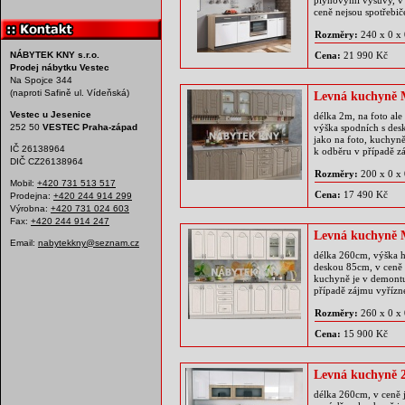
plynovými výsuvy, v 
ceně nejsou spotřebi
Rozměry:
240 x 0 x
NÁBYTEK KNY s.r.o.
Cena:
21 990 Kč
Prodej nábytku Vestec
Na Spojce 344
(naproti Safině ul. Vídeňská)
Levná kuchyně
Vestec u Jesenice
délka 2m, na foto al
252 50
VESTEC Praha-západ
výška spodních s des
jako na foto, kuchy
IČ 26138964
k odběru v případě z
DIČ CZ26138964
Rozměry:
200 x 0 x
Mobil:
+420 731 513 517
Cena:
17 490 Kč
Prodejna:
+420 244 914 299
Výrobna:
+420 731 024 603
Fax:
+420 244 914 247
Levná kuchyně 
Email:
nabytekkny@seznam.cz
délka 260cm, výška h
deskou 85cm, v ceně n
kuchyně je v demont
případě zájmu vyřízn
Rozměry:
260 x 0 x
Cena:
15 900 Kč
Levná kuchyně 2
délka 260cm, v ceně 