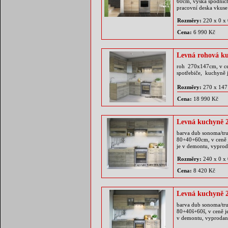
60cm, výška spodních
pracovní deska vkuse
Rozměry:
220 x 0 x
Cena:
6 990 Kč
Levná rohová 
roh 270x147cm, v cen
spotřebiče, kuchyně 
Rozměry:
270 x 147
Cena:
18 990 Kč
Levná kuchyně
barva dub sonoma/tr
80+40+60cm, v ceně 
je v demontu, vypro
Rozměry:
240 x 0 x
Cena:
8 420 Kč
Levná kuchyně
barva dub sonoma/tru
80+40š+60š, v ceně j
v demontu, vyprodan