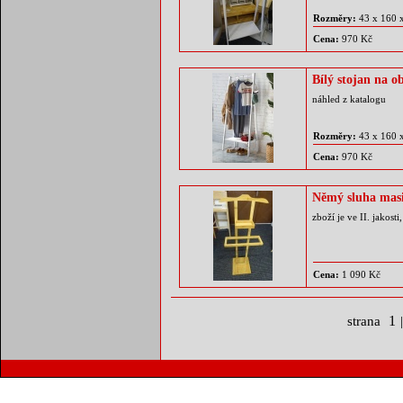
Rozměry:
43 x 160 
Cena:
970 Kč
Bílý stojan na o
náhled z katalogu
Rozměry:
43 x 160 
Cena:
970 Kč
Němý sluha mas
zboží je ve II. jakos
Cena:
1 090 Kč
1
strana
|