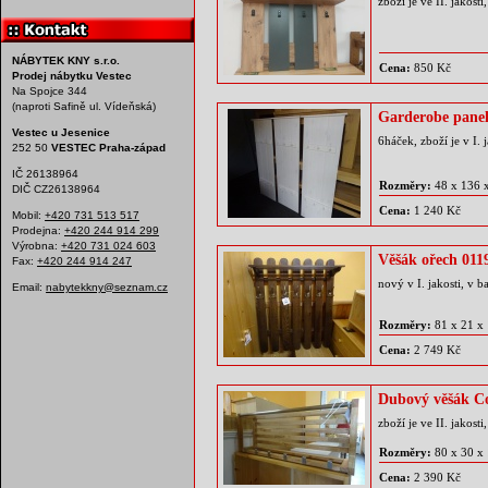
zboží je ve II. jakos
NÁBYTEK KNY s.r.o.
Cena:
850 Kč
Prodej nábytku Vestec
Na Spojce 344
(naproti Safině ul. Vídeňská)
Garderobe panel
Vestec u Jesenice
6háček, zboží je v I.
252 50
VESTEC Praha-západ
IČ 26138964
Rozměry:
48 x 136 
DIČ CZ26138964
Cena:
1 240 Kč
Mobil:
+420 731 513 517
Prodejna:
+420 244 914 299
Výrobna:
+420 731 024 603
Věšák ořech 011
Fax:
+420 244 914 247
nový v I. jakosti, v b
Email:
nabytekkny@seznam.cz
Rozměry:
81 x 21 x
Cena:
2 749 Kč
Dubový věšák Co
zboží je ve II. jakos
Rozměry:
80 x 30 x
Cena:
2 390 Kč