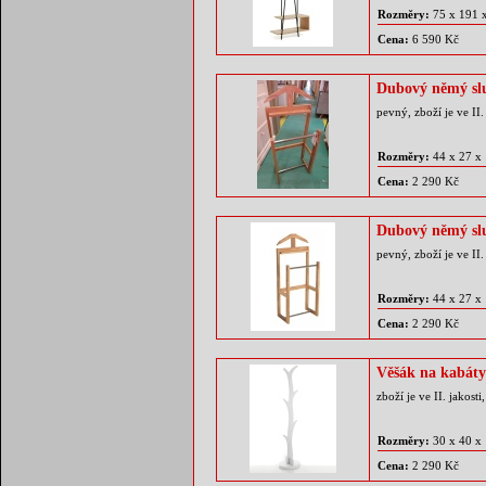
Rozměry:
75 x 191 
Cena:
6 590 Kč
Dubový němý sl
pevný, zboží je ve II
Rozměry:
44 x 27 x
Cena:
2 290 Kč
Dubový němý sl
pevný, zboží je ve II
Rozměry:
44 x 27 x
Cena:
2 290 Kč
Věšák na kabáty
zboží je ve II. jakos
Rozměry:
30 x 40 x
Cena:
2 290 Kč