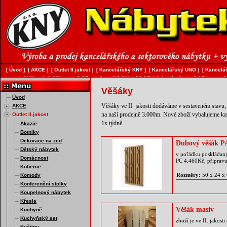
[
Úvod
]
[
AKCE
]
[
Outlet II.jakost
]
[
Kancelářský KNY
]
[
Kancelářský UNO
]
[
Kancelář
[
Válendy
]
[
Matrace
]
[
Bytový textil
]
[
Nový
]
[
Zakázková výroba
]
[
Doprava
]
Věšáky
Úvod
AKCE
Věšáky ve II. jakosti dodáváme v sestaveném stavu,
Outlet II.jakost
na naší prodejně 3.000m. Nové zboží vybalujeme ka
1x týdně.
Akazie
Botníky
Dekorace na zeď
Dubový věšák 
Dětský nábytek
v pořádku poskládaný,
Domácnost
PC 4.460Kč, připravu
Koberce
Rozměry:
50 x 24 x
Komody
Konferenční stolky
Koupelnový nábytek
Křesla
Věšák masiv
Kuchyně
Kuchyňský set
zboží je ve II. jakos
Květiny