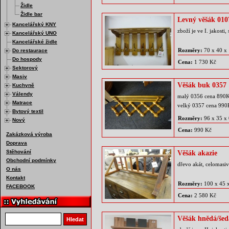
Židle
Židle bar
Levný věšák 010
Kancelářský KNY
zboží je ve I. jakosti
Kancelářský UNO
Kancelářské židle
Rozměry:
70 x 40 x
Do restaurace
Do hospody
Cena:
1 730 Kč
Sektorový
Masiv
Věšák buk 0357
Kuchyně
Válendy
malý 0356 cena 890
Matrace
velký 0357 cena 99
Bytový textil
Rozměry:
96 x 35 x
Nový
Cena:
990 Kč
Zakázková výroba
Doprava
Stěhování
Věšák akazie
Obchodní podmínky
dřevo akát, celomasi
O nás
Kontakt
Rozměry:
100 x 45 
FACEBOOK
Cena:
2 580 Kč
Vyhledat produkt
Věšák hnědá/šed
Hledat