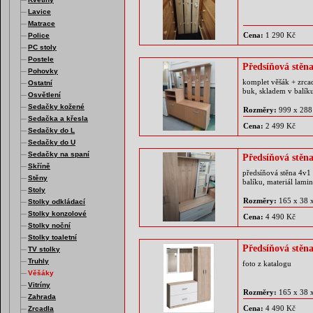
Lavice
Matrace
Cena:
1 290 Kč
Police
PC stoly
Postele
Předsíňová stěn
Pohovky
komplet věšák + zrcad
Ostatní
buk, skladem v balík
Osvětlení
Sedačky kožené
Rozměry:
999 x 288
Sedačka a křesla
Cena:
2 499 Kč
Sedačky do L
Sedačky do U
Sedačky na spaní
Předsíňová stěn
Skříně
předsíňová stěna 4v1 
Stěny
balíku, materiál lami
Stoly
Rozměry:
165 x 38 
Stolky odkládací
Stolky konzolové
Cena:
4 490 Kč
Stolky noční
Stolky toaletní
Předsíňová stěn
TV stolky
Truhly
foto z katalogu
Věšáky
Vitríny
Rozměry:
165 x 38 
Zahrada
Cena:
4 490 Kč
Zrcadla