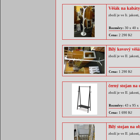
Věšák na kabáty
zboží je ve Ii. jakos
Rozměry:
30 x 40 x
Cena:
2 290 Kč
Bílý kovový věš
zboží je ve II. jakos
Cena:
1 290 Kč
černý stojan n
zboží je ve II. jakos
Rozměry:
43 x 95 x
Cena:
1 690 Kč
Bílý stojan na o
zboží je ve II. jakos