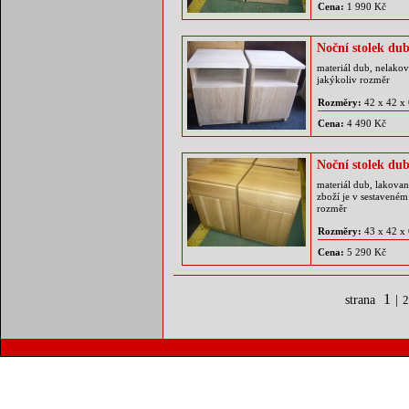
Cena:
1 990 Kč
Noční stolek du
materiál dub, nelako
jakýkoliv rozměr
Rozměry:
42 x 42 x
Cena:
4 490 Kč
Noční stolek du
materiál dub, lakovan
zboží je v sestaveném
rozměr
Rozměry:
43 x 42 x
Cena:
5 290 Kč
1
strana
|
2