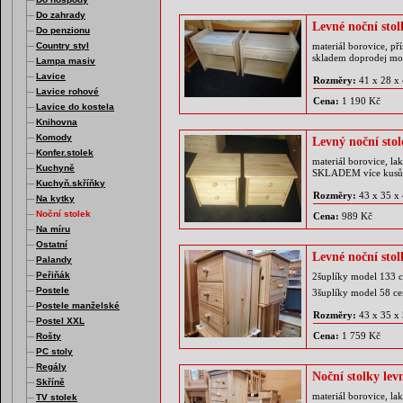
Do zahrady
Levné noční sto
Do penzionu
Country styl
materiál borovice, p
skladem doprodej m
Lampa masiv
Lavice
Rozměry:
41 x 28 x
Lavice rohové
Cena:
1 190 Kč
Lavice do kostela
Knihovna
Komody
Levný noční stol
Konfer.stolek
materiál borovice, la
Kuchyně
SKLADEM více kusů
Kuchyň.skříňky
Rozměry:
43 x 35 x
Na kytky
Noční stolek
Cena:
989 Kč
Na míru
Ostatní
Levné noční stol
Palandy
Peřiňák
2šuplíky model 133 
Postele
3šuplíky model 58 c
Postele manželské
Rozměry:
43 x 35 x
Postel XXL
Cena:
1 759 Kč
Rošty
PC stoly
Regály
Noční stolky lev
Skříně
materiál borovice, la
TV stolek