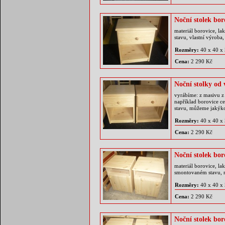
Noční stolek bor
materiál borovice, l
stavu, vlastní výroba
Rozměry:
40 x 40 x
Cena:
2 290 Kč
Noční stolky od 
vyrábíme: z masivu z 
například borovice 
stavu, můžeme jakýk
Rozměry:
40 x 40 x
Cena:
2 290 Kč
Noční stolek bor
materiál borovice, la
smontovaném stavu, 
Rozměry:
40 x 40 x
Cena:
2 290 Kč
Noční stolek bor