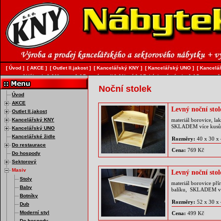
[
Úvod
]
[
AKCE
]
[
Outlet II.jakost
]
[
Kancelářský KNY
]
[
Kancelářský UNO
]
[
Kancelář
[
Válendy
]
[
Matrace
]
[
Bytový textil
]
[
Nový
]
[
Zakázková výroba
]
[
Doprava
]
Noční stolek
Úvod
AKCE
Levný noční stol
Outlet II.jakost
Kancelářský KNY
materiál borovice, la
SKLADEM více kusů
Kancelářský UNO
Kancelářské židle
Rozměry:
40 x 30 x
Do restaurace
Cena:
769 Kč
Do hospody
Sektorový
Masiv
Levný noční sto
Stoly
materiál borovice pří
Baby
balíku, SKLADEM ví
Botníky
Rozměry:
52 x 30 x
Dub
Moderní styl
Cena:
499 Kč
Do hospody