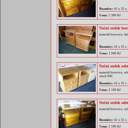
Rozměry:
41 x 35 x
Cena:
2 390 Kč
Noční stolek bor
materiál borovice, la
Rozměry:
42 x 35 x
Cena:
1 940 Kč
Noční stolek ods
materiál borovice, od
ořech 09C
Rozměry:
42 x 35 x
Cena:
2 190 Kč
Noční stolek ods
materiál borovice, od
Rozměry:
42 x 32 x
Cena:
2 190 Kč