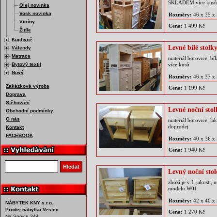
SKLADEM více kusů
Olej novinka
Vosk novinka
Rozměry:
46 x 35 x
Vitríny
Cena:
1 499 Kč
Židle
Kuchyně
Levné bílé stolk
Válendy
Matrace
materiál borovice, b
Bytový textil
více kusů
Nový
Rozměry:
46 x 37 x
Zakázková výroba
Cena:
1 199 Kč
Doprava
Stěhování
Levné noční sto
Obchodní podmínky
O nás
materiál borovice, la
doprodej
Kontakt
FACEBOOK
Rozměry:
40 x 36 x
Cena:
1 940 Kč
Vyhledat produkt
Hledat
Levný noční sto
zboží je v I. jakosti
modelu W01
Rozměry:
42 x 40 x
NÁBYTEK KNY s.r.o.
Prodej nábytku Vestec
Cena:
1 270 Kč
Na Spojce 344