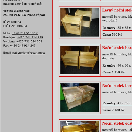
(naproti Safině ul. Vídeňská)
Levný noční sto
Vestec u Jesenice
252 50
VESTEC Praha-západ
materiál borovice, la
vyprodaný
IČ 26138964
DIČ CZ26138964
Rozměry:
35 x 35 x
Mobil:
+420 731 513 517
Cena:
590 Kč
Prodejna:
+420 244 914 299
Výrobna:
+420 731 024 603
Fax:
+420 244 914 247
Noční stolek bo
Email:
nabytekkny@seznam.cz
materiál borovice, la
doprodej
Rozměry:
40 x 30 x
Cena:
1 150 Kč
Noční stolek bor
materiál borovice, la
Rozměry:
41 x 35 x
Cena:
2 180 Kč
Noční stolek ods
materiál borovice, l