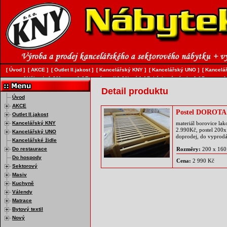
[
Úvod
]
[
AKCE
]
[
Outlet II.jakost
]
[
Kancelářský KNY
]
[
Kancelářský UNO
]
[
Kancelář
[
Válendy
]
[
Matrace
]
[
Bytový textil
]
[
Nový
]
[
Zakázková výroba
]
[
Doprava
]
Detail produktu
Úvod
AKCE
Postel DOROTA
Outlet II.jakost
Kancelářský KNY
materiál borovice la
2.990Kč, postel 200x
Kancelářský UNO
doprodej, do vyprodá
Kancelářské židle
Do restaurace
Rozměry:
200 x 160
Do hospody
Cena:
2 990 Kč
Sektorový
Masiv
Kuchyně
Válendy
Matrace
Bytový textil
Nový