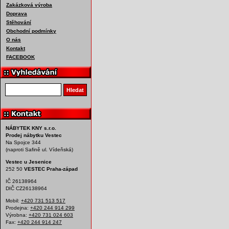
Zakázková výroba
Doprava
Stěhování
Obchodní podmínky
O nás
Kontakt
FACEBOOK
Vyhledat produkt
Hledat
NÁBYTEK KNY s.r.o.
Prodej nábytku Vestec
Na Spojce 344
(naproti Safině ul. Vídeňská)
Vestec u Jesenice
252 50
VESTEC Praha-západ
IČ 26138964
DIČ CZ26138964
Mobil:
+420 731 513 517
Prodejna:
+420 244 914 299
Výrobna:
+420 731 024 603
Fax:
+420 244 914 247