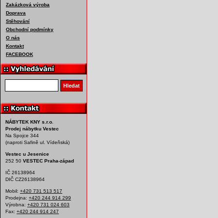
Zakázková výroba
Doprava
Stěhování
Obchodní podmínky
O nás
Kontakt
FACEBOOK
Vyhledat produkt
Hledat
NÁBYTEK KNY s.r.o.
Prodej nábytku Vestec
Na Spojce 344
(naproti Safině ul. Vídeňská)
Vestec u Jesenice
252 50
VESTEC Praha-západ
IČ 26138964
DIČ CZ26138964
Mobil:
+420 731 513 517
Prodejna:
+420 244 914 299
Výrobna:
+420 731 024 603
Fax:
+420 244 914 247