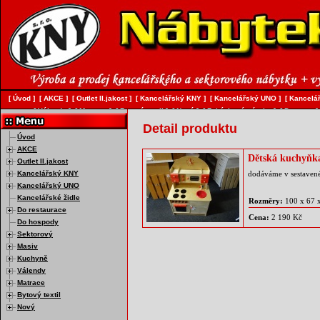
[
Úvod
]
[
AKCE
]
[
Outlet II.jakost
]
[
Kancelářský KNY
]
[
Kancelářský UNO
]
[
Kancelář
[
Válendy
]
[
Matrace
]
[
Bytový textil
]
[
Nový
]
[
Zakázková výroba
]
[
Doprava
]
Detail produktu
Úvod
AKCE
Dětská kuchyňk
Outlet II.jakost
Kancelářský KNY
dodáváme v sestaven
Kancelářský UNO
Kancelářské židle
Rozměry:
100 x 67 
Do restaurace
Cena:
2 190 Kč
Do hospody
Sektorový
Masiv
Kuchyně
Válendy
Matrace
Bytový textil
Nový