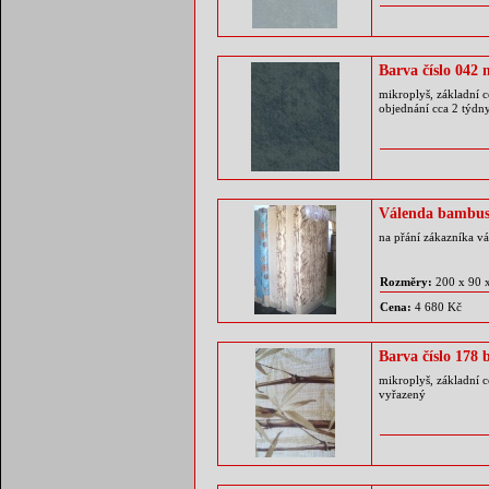
Barva číslo 042
mikroplyš, základní c
objednání cca 2 týdn
Válenda bambus
na přání zákazníka v
Rozměry:
200 x 90 
Cena:
4 680 Kč
Barva číslo 178
mikroplyš, základní c
vyřazený