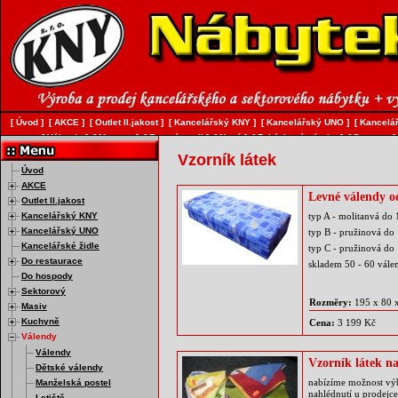
[
Úvod
]
[
AKCE
]
[
Outlet II.jakost
]
[
Kancelářský KNY
]
[
Kancelářský UNO
]
[
Kancelář
[
Válendy
]
[
Matrace
]
[
Bytový textil
]
[
Nový
]
[
Zakázková výroba
]
[
Doprava
]
Vzorník látek
Úvod
AKCE
Levné válendy o
Outlet II.jakost
Kancelářský KNY
typ A - molitanvá do
Kancelářský UNO
typ B - pružinová d
Kancelářské židle
typ C - pružinová d
Do restaurace
skladem 50 - 60 vále
Do hospody
Sektorový
Rozměry:
195 x 80 
Masiv
Kuchyně
Cena:
3 199 Kč
Válendy
Válendy
Vzorník látek n
Dětské válendy
nabízíme možnost výb
Manželská postel
nahlédnutí u prodejce
Letiště