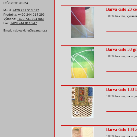
DIČ CZ26138964
Barva číslo 23 č
Mobil:
+420 731 513 517
Prodejna:
+420 244 914 299
100% bavlna, vyřaze
Výrobna:
+420 731 024 603
Fax:
+420 244 914 247
Email:
nabytekkny@seznam.cz
Barva číslo 33 g
100% bavlna, na obje
Barva číslo 133 
100% bavlna, na obje
Barva číslo 134 
100% bavlna, na obje