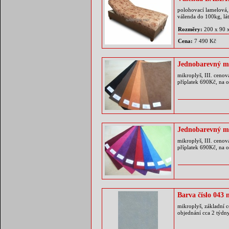
polohovací lamelová, 
válenda do 100kg, lá
Rozměry:
200 x 90 
Cena:
7 490 Kč
Jednobarevný m
mikroplyš, III. cenov
příplatek 690Kč, na 
Jednobarevný m
mikroplyš, III. cenov
příplatek 690Kč, na 
Barva číslo 043 
mikroplyš, základní c
objednání cca 2 týdn