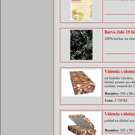
Barva číslo 19 b
100% bavlna, na obje
Válenda s úložn
od českého výrobce, 
úložný prostor po ce
molitan, nosnost do 
Rozměry:
195 x 80 
Cena:
3 750 Kč
Válenda s úložn
pohled na úložný pro
Rozměry:
195 x 80 