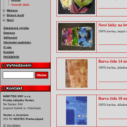
Vzorník látek
Matrace
Bytový textil
Nový
Nové látky na le
Zakázková výroba
100% bavlna, stejná 
Doprava
Stěhování
Obchodní podmínky
O nás
Kontakt
FACEBOOK
Barva číslo 14 
100% bavlna, sklade
Vyhledat produkt
Hledat
NÁBYTEK KNY s.r.o.
Barva číslo 18 n
Prodej nábytku Vestec
Na Spojce 344
100% bavlna, sklade
(naproti Safině ul. Vídeňská)
Vestec u Jesenice
252 50
VESTEC Praha-západ
IČ 26138964