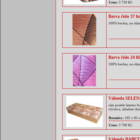
Cena:
3 750 Kč
Barva číslo 37 h
100% bavlna, na obje
Barva číslo 24 li
100% bavlna, na obje
Válenda SELEN
rám postele lamino b
výrobce, skladem ihn
Rozměry:
195 x 85 
Cena:
3 790 Kč
Válenda BABETA