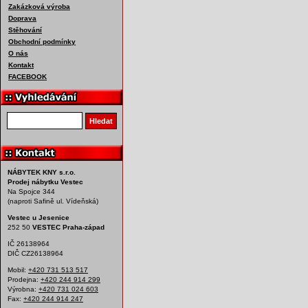
Zakázková výroba
Doprava
Stěhování
Obchodní podmínky
O nás
Kontakt
FACEBOOK
Vyhledat produkt
Hledat
NÁBYTEK KNY s.r.o.
Prodej nábytku Vestec
Na Spojce 344
(naproti Safině ul. Vídeňská)
Vestec u Jesenice
252 50
VESTEC Praha-západ
IČ 26138964
DIČ CZ26138964
Mobil:
+420 731 513 517
Prodejna:
+420 244 914 299
Výrobna:
+420 731 024 603
Fax:
+420 244 914 247