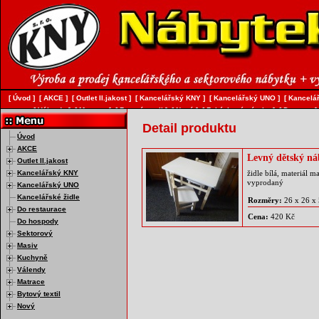
[
Úvod
]
[
AKCE
]
[
Outlet II.jakost
]
[
Kancelářský KNY
]
[
Kancelářský UNO
]
[
Kancelář
[
Válendy
]
[
Matrace
]
[
Bytový textil
]
[
Nový
]
[
Zakázková výroba
]
[
Doprava
]
Detail produktu
Úvod
AKCE
Levný dětský ná
Outlet II.jakost
Kancelářský KNY
židle bílá, materiál 
vyprodaný
Kancelářský UNO
Kancelářské židle
Rozměry:
26 x 26 x
Do restaurace
Cena:
420 Kč
Do hospody
Sektorový
Masiv
Kuchyně
Válendy
Matrace
Bytový textil
Nový